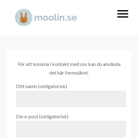
Skip
to
Allt om kläder och mode
Moolin.se
content
För att komma i kontakt med oss kan du använda
det här formuläret.
Ditt namn (obligatorisk)
Din e-post (obligatorisk)