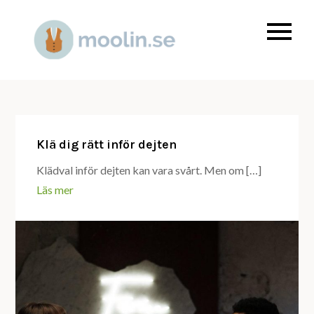
Skip
to
Allt om kläder och mode
Moolin.se
content
Klä dig rätt inför dejten
Klädval inför dejten kan vara svårt. Men om […]
Läs mer