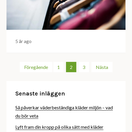
5 år ago
Sidnumrering
Föregående
1
2
3
Nästa
för
Senaste inläggen
inlägg
Så påverkar väderbeständiga kläder miljön – vad
du bör veta
Lyft fram din kropp på olika sätt med kläder